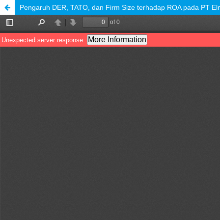
Pengaruh DER, TATO, dan Firm Size terhadap ROA pada PT Eln