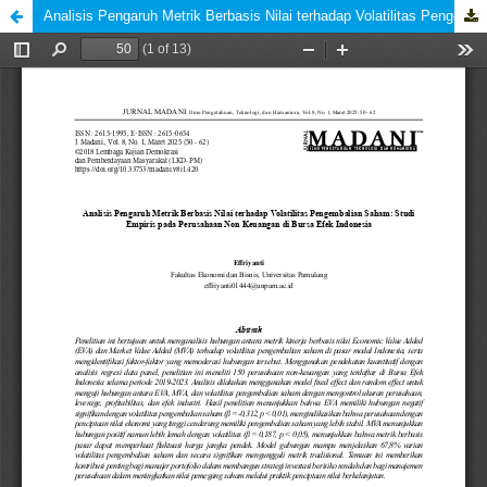
Analisis Pengaruh Metrik Berbasis Nilai terhadap Volatilitas Pengembalian Saham: Studi Empiris pada Perusahaan Non Keuangan di Bursa Efek Indonesia