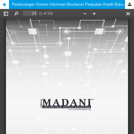
Perancangan Sistem Informasi Akuntansi Penjualan Kredit Buku Cetak (Studi Kasus : CV ASRI MANDIRI)