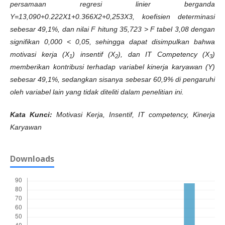
persamaan regresi linier berganda
Y=13,090+0.222X1+0.366X2+0,253X3, koefisien determinasi
sebesar 49,1%, dan nilai F hitung 35,723 > F tabel 3,08 dengan
signifikan 0,000 < 0,05, sehingga dapat disimpulkan bahwa
motivasi kerja (X
) insentif (X
), dan IT Competency (X
)
1
2
3
memberikan kontribusi terhadap variabel kinerja karyawan (Y)
sebesar 49,1%, sedangkan sisanya sebesar 60,9% di pengaruhi
oleh variabel lain yang tidak diteliti dalam penelitian ini.
Kata Kunci:
Motivasi Kerja, Insentif, IT competency, Kinerja
Karyawan
Downloads