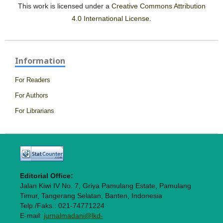
This work is licensed under a
Creative Commons Attribution
4.0 International License
.
Information
For Readers
For Authors
For Librarians
Editorial Office:
Jalan Kiwi IV No. 7, Griya Pamulang Estate, Pamulang
Timur, Tangerang Selatan, Banten, Indonesia
Telp./Faks.: 021-74771224
E-mail:
jurnalmadani@lkd-