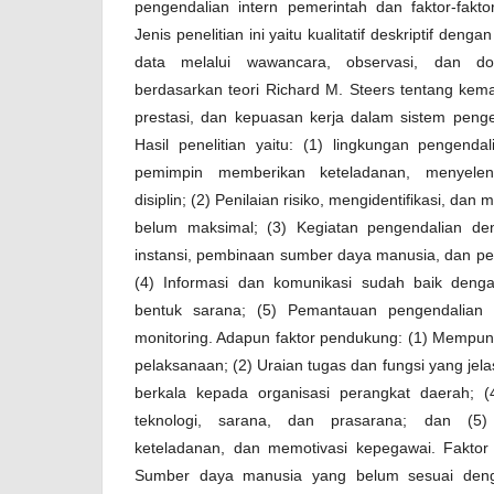
pengendalian intern pemerintah dan faktor-fak
Jenis penelitian ini yaitu kualitatif deskriptif den
data melalui wawancara, observasi, dan dok
berdasarkan teori Richard M. Steers tentang kem
prestasi, dan kepuasan kerja dalam sistem penge
Hasil penelitian yaitu: (1) lingkungan pengenda
pemimpin memberikan keteladanan, menyelen
disiplin; (2) Penilaian risiko, mengidentifikasi, dan
belum maksimal; (3) Kegiatan pengendalian den
instansi, pembinaan sumber daya manusia, dan pen
(4) Informasi dan komunikasi sudah baik den
bentuk sarana; (5) Pemantauan pengendalian 
monitoring. Adapun faktor pendukung: (1) Mempun
pelaksanaan; (2) Uraian tugas dan fungsi yang jel
berkala kepada organisasi perangkat daerah; 
teknologi, sarana, dan prasarana; dan (5
keteladanan, dan memotivasi kepegawai. Faktor
Sumber daya manusia yang belum sesuai deng