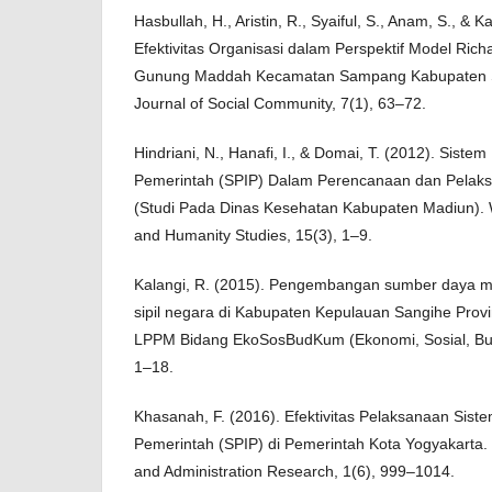
Hasbullah, H., Aristin, R., Syaiful, S., Anam, S., & 
Efektivitas Organisasi dalam Perspektif Model Rich
Gunung Maddah Kecamatan Sampang Kabupaten 
Journal of Social Community, 7(1), 63–72.
Hindriani, N., Hanafi, I., & Domai, T. (2012). Siste
Pemerintah (SPIP) Dalam Perencanaan dan Pelak
(Studi Pada Dinas Kesehatan Kabupaten Madiun). 
and Humanity Studies, 15(3), 1–9.
Kalangi, R. (2015). Pengembangan sumber daya ma
sipil negara di Kabupaten Kepulauan Sangihe Provin
LPPM Bidang EkoSosBudKum (Ekonomi, Sosial, Bu
1–18.
Khasanah, F. (2016). Efektivitas Pelaksanaan Sist
Pemerintah (SPIP) di Pemerintah Kota Yogyakarta. J
and Administration Research, 1(6), 999–1014.