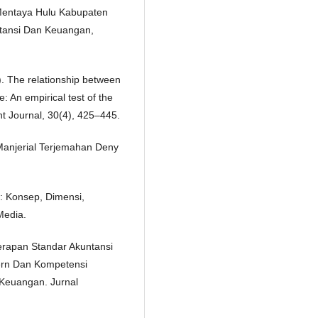
entaya Hulu Kabupaten
ntansi Dan Keuangan,
9). The relationship between
: An empirical test of the
 Journal, 30(4), 425–445.
Manjerial Terjemahan Deny
k: Konsep, Dimensi,
Media.
erapan Standar Akuntansi
tern Dan Kompetensi
Keuangan. Jurnal