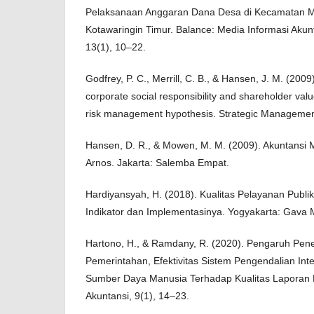
Pelaksanaan Anggaran Dana Desa di Kecamatan M
Kotawaringin Timur. Balance: Media Informasi Aku
13(1), 10–22.
Godfrey, P. C., Merrill, C. B., & Hansen, J. M. (200
corporate social responsibility and shareholder value
risk management hypothesis. Strategic Management
Hansen, D. R., & Mowen, M. M. (2009). Akuntansi 
Arnos. Jakarta: Salemba Empat.
Hardiyansyah, H. (2018). Kualitas Pelayanan Publi
Indikator dan Implementasinya. Yogyakarta: Gava 
Hartono, H., & Ramdany, R. (2020). Pengaruh Pen
Pemerintahan, Efektivitas Sistem Pengendalian In
Sumber Daya Manusia Terhadap Kualitas Laporan 
Akuntansi, 9(1), 14–23.