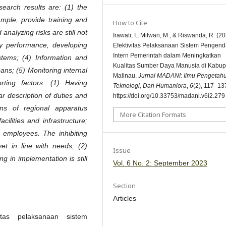
search results are: (1) the
ample, provide training and
How to Cite
analyzing risks are still not
Irawati, I., Milwan, M., & Riswanda, R. (20
ncy performance, developing
Efektivitas Pelaksanaan Sistem Pengend
Intern Pemerintah dalam Meningkatkan
tems; (4) Information and
Kualitas Sumber Daya Manusia di Kabup
ns; (5) Monitoring internal
Malinau.
Jurnal MADANI: Ilmu Pengetah
rting factors: (1) Having
Teknologi, Dan Humaniora
,
6
(2), 117–13
ar description of duties and
https://doi.org/10.33753/madani.v6i2.279
ons of regional apparatus
More Citation Formats
cilities and infrastructure;
 employees. The inhibiting
et in line with needs; (2)
Issue
ng in implementation is still
Vol. 6 No. 2: September 2023
Section
Articles
vitas pelaksanaan sistem