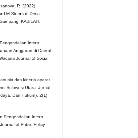
Kasanova, R. (2022).
ard M Steers di Desa
Sampang. KABILAH:
m Pengendalian Intern
sanaan Anggaran di Daerah
Wacana Journal of Social
nusia dan kinerja aparat
si Sulawesi Utara. Jurnal
daya, Dan Hukum), 2(1),
em Pengendalian Intern
ournal of Public Policy