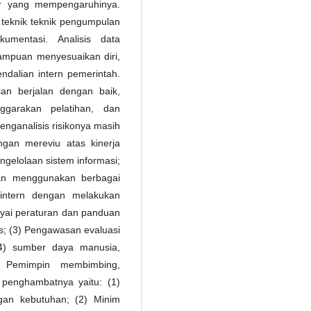
tor yang mempengaruhinya.
gan teknik teknik pengumpulan
umentasi. Analisis data
ampuan menyesuaikan diri,
ndalian intern pemerintah.
lian berjalan dengan baik,
ggarakan pelatihan, dan
 menganalisis risikonya masih
gan mereviu atas kinerja
gelolaan sistem informasi;
gan menggunakan berbagai
intern dengan melakukan
yai peraturan dan panduan
as; (3) Pengawasan evaluasi
(4) sumber daya manusia,
) Pemimpin membimbing,
 penghambatnya yaitu: (1)
an kebutuhan; (2) Minim