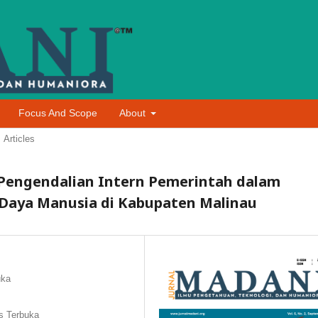
Focus And Scope
About
Articles
 Pengendalian Intern Pemerintah dalam
Daya Manusia di Kabupaten Malinau
uka
as Terbuka